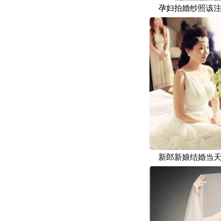
孕妇拍婚纱照该
新郎新娘结婚当