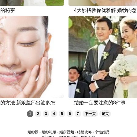
艳的秘密
4大妙招教你优雅解 婚纱内
的方法 新娘脸部出油多怎
结婚一定要注意的8件事
1
2
3
4
5
6
7
下一页
尾页
婚纱照
-
婚纱礼服
-
婚庆视频
-
结婚攻略
-
个性婚品