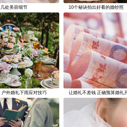
的几处美容细节
10个秘诀拍出好看的婚纱照
 户外婚礼下雨应对技巧
让婚礼不差钱 正确预算婚礼