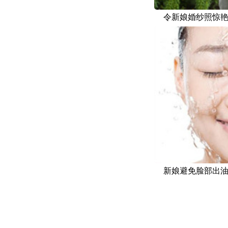
令新娘婚纱照惊
新娘避免脸部出油
么办