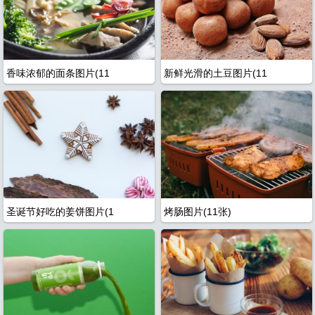
香味浓郁的面条图片(11
新鲜光滑的土豆图片(11
圣诞节好吃的姜饼图片(1
烤肠图片(11张)
片