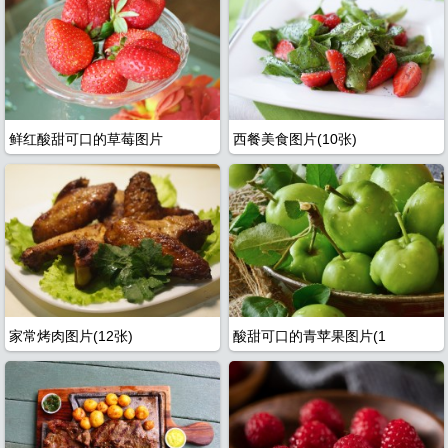
全
鲜红酸甜可口的草莓图片
西餐美食图片(10张)
家常烤肉图片(12张)
酸甜可口的青苹果图片(1