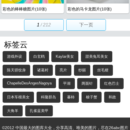
彩色的棒棒糖图片(10张)
彩色的马卡龙图片(10张)
1
/ 212
下一页
标签云
游戏外设
白玄鸥
Kaylar美女
甜美兔耳美女
陈天骄纹身
诸葛村
亮片
纱丽
丝毛梗
ChapelleDesAngesNagoya
平湖
两面针
红色巴士
日本车模美女
科隆群岛
蕃柿
梭子蟹
和政
大角羊
孔雀蓝美甲
©2012 中国最大的图库大全，分享高清、唯美的图片，尽在
26abc图片