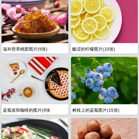
航
滋补营养桃胶图片(9张)
酸涩的柠檬图片(10张)
蓝莓派和咖啡的图片(9张
树枝上的蓝莓图片(15张)
图
全