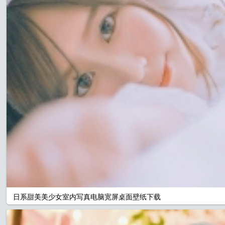
日系甜美美少女室内写真电脑宽屏桌面壁纸下载