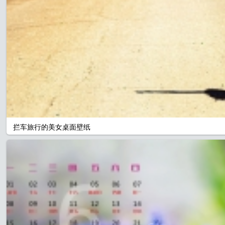
全
拦车旅行的美女桌面壁纸