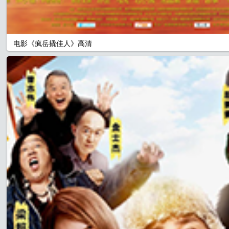
电影《疯岳撬佳人》高清
全