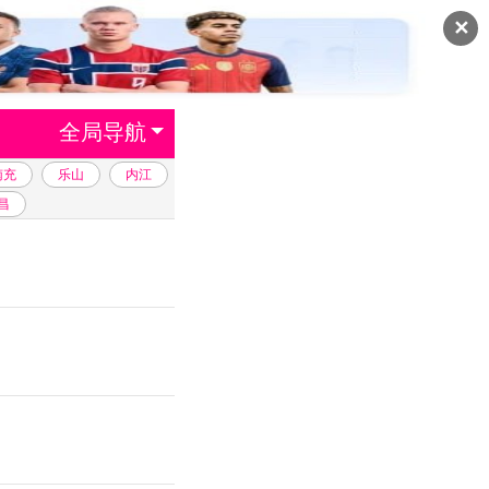
✕
全局导航
南充
乐山
内江
昌