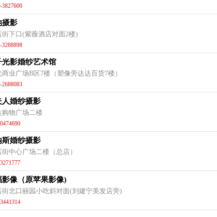
-3827600
她摄影
店街下口(紫薇酒店对面2楼)
-3288898
子光影婚纱艺术馆
光商业广场B区7楼（塑像旁达达百货7楼）
-2688083
夫人婚纱摄影
达购物广场二楼
0474690
纳斯婚纱摄影
店街中心广场二楼（总店）
3271777
福影像（原苹果影像)
店街北口丽园小吃斜对面(刘建宁美发店旁)
3441314