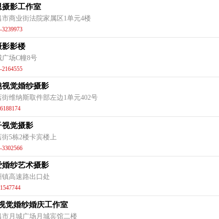
恩摄影工作室
昌市商业街法院家属区1单元4楼
-3239973
摄影影楼
城广场C幢8号
-2164555
魅视觉婚纱摄影
店街维纳斯取件部左边1单元402号
6188174
子视觉摄影
店街5栋2楼卡宾楼上
-3302566
爱婚纱艺术摄影
州镇高速路出口处
1547744
E视觉婚纱婚庆工作室
昌市月城广场月城宾馆二楼