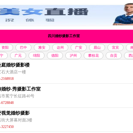
四川婚纱摄影工作室
资阳
巴中
雅安
达州
广安
眉山
宜宾
宁
广元
绵阳
德阳
泸州
攀枝花
自贡
西
曼庭婚纱摄影楼
宝石大酒店一楼
-2168918
游婚纱-秀摄影工作室
昌市冕宁长征路40号
-6728848
爱视觉婚纱摄影
店街大屏幕对面2楼
-3227450