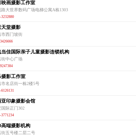
森映画摄影工作室
利路大世界数码广场电梯公寓A栋1303
-3232880
童天堂摄影
昌市西门坡街
3426666
鬼当佳国际亲子儿童摄影连锁机构
店街中心广场
9247384
乐摄影工作室
昌市名店街一栋2楼5号
-6126131
丽亚印象摄影会馆
国际正门302
-3771234
20高端摄影机构
店街五号楼二层二号