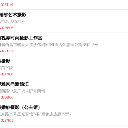
-3235149
K婚纱艺术摄影
昌市名店街71号
-3239906
美视界时尚摄影工作室
川省西昌市航天大道沃尔玛MINI酒店旁惠民公寓B栋1-2号
-3223752
雅摄影
巷口下段
-3247000
菲雅风尚新婚汇
城西路中意广场1楼2号商铺
-3366036
果婚纱摄影（公主馆）
安东路25号星光宾馆7楼{塑像达达超市旁}
-3237955