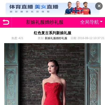
✕
新娘礼服婚纱礼服
全局导航
红色复古系列新娘礼服
热度:
421
类别:
新娘礼服婚纱礼服
日期: 2016-09-12 10:37:21