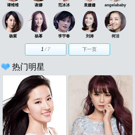
谭维维
谢娜
范冰冰
袁姗姗
angelababy
杨紫
杨幂
李宇春
刘涛
何洁
1
/ 7
下一页
热门明星
片