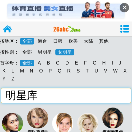
✕
按地区：
全部
港台
日韩
欧美
大陆
其他
按性别：
全部
男明星
女明星
首字母：
全部
A
B
C
D
E
F
G
H
I
J
导
K
L
M
N
O
P
Q
R
S
T
U
V
W
X
Y
Z
明星库
26abc
26abc图片大
泰勒·斯威夫
安吉丽娜·朱