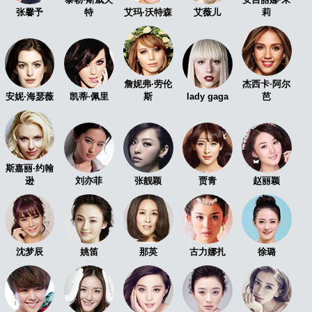
张馨予
特
艾玛·沃特森
艾薇儿
莉
航
詹妮弗·劳伦
杰西卡·阿尔
安妮·海瑟薇
凯蒂·佩里
斯
lady gaga
芭
斯嘉丽·约翰
逊
刘亦菲
张靓颖
贾青
赵丽颖
沈梦辰
姚笛
那英
古力娜扎
徐璐
图
全