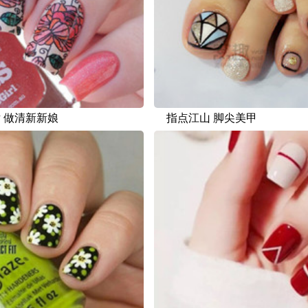
 做清新新娘
指点江山 脚尖美甲