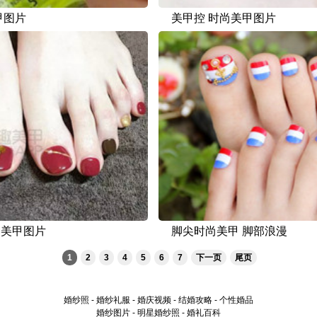
甲图片
美甲控 时尚美甲图片
部美甲图片
脚尖时尚美甲 脚部浪漫
1
2
3
4
5
6
7
下一页
尾页
婚纱照
-
婚纱礼服
-
婚庆视频
-
结婚攻略
-
个性婚品
婚纱图片
-
明星婚纱照
-
婚礼百科