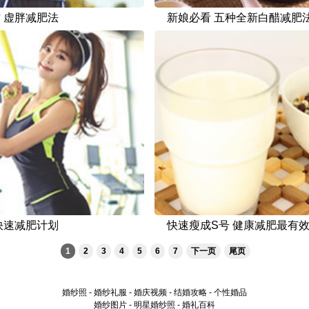
 虚胖减肥法
新娘必看 五种全新白醋减肥
快速减肥计划
快速瘦成S号 健康减肥最有
1
2
3
4
5
6
7
下一页
尾页
婚纱照
-
婚纱礼服
-
婚庆视频
-
结婚攻略
-
个性婚品
婚纱图片
-
明星婚纱照
-
婚礼百科