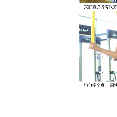
实胖虚胖各有良方
均匀瘦全身 一周